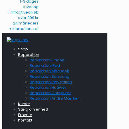
1-3 dages
levering
Fri fragt ved køb
over 999 kr
24 måneders
reklamationsret
Shop
Reparation
Reparation iPhone
Reparation iPad
Reparation MacBook
Reparation Samsung
Reparation Playstation
Reparation Huawei
Reparation Computer
Reparation Andre Mærker
Kurser
Sælg din enhed
Erhverv
Kontakt