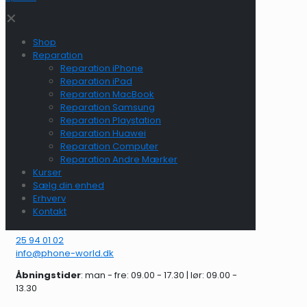
✕
Shop
Reparation
Reparation iPhone
Reparation iPad
Reparation MacBook
Reparation Samsung
Reparation Playstation
Reparation Huawei
Reparation Computer
Reparation Andre Mærker
Kurser
Sælg din enhed
Erhverv
Kontakt
25 94 01 02
info@phone-world.dk
Åbningstider
: man - fre: 09.00 - 17.30 | lør: 09.00 -
13.30