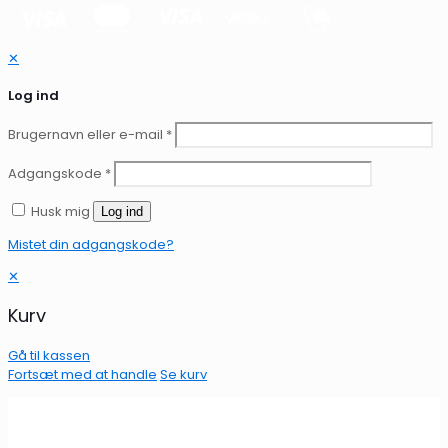
✕
Log ind
Brugernavn eller e-mail
*
Adgangskode
*
Husk mig
Log ind
Mistet din adgangskode?
✕
Kurv
Gå til kassen
Fortsæt med at handle
Se kurv