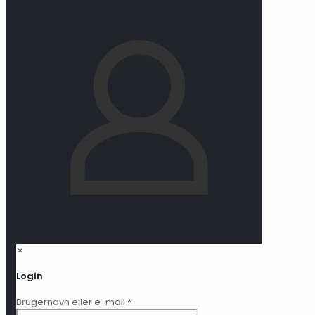
✕
Login
Brugernavn eller e-mail
*