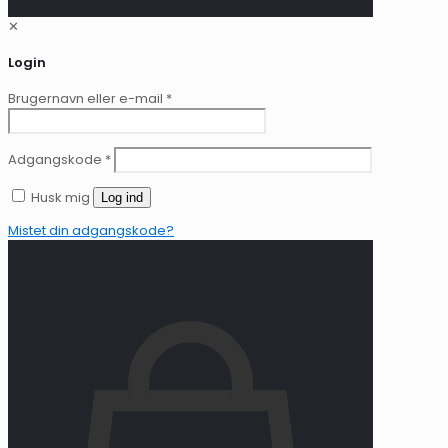
✕
Login
Brugernavn eller e-mail
*
Adgangskode
*
Husk mig
Log ind
Mistet din adgangskode?