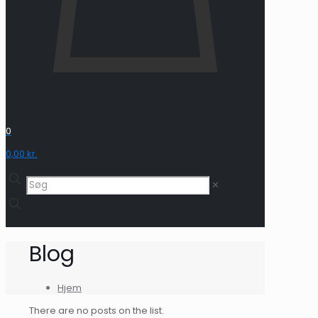
0
0,00 kr.
✕
Blog
Hjem
There are no posts on the list.