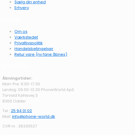
Sælg din enhed
Erhverv
Handel
Om os
Værkstedet
Privatlivspolitik
Handelsbetingelser
Retur vare (ny fane åbnes)
Kontak os
Åbningstider:
Man-Fre: 9.00-17.30
Lørdag: 09.00-13.30 PhoneWorld ApS
Torvald Køhlsvej 3
8300 Odder
Tel.:
25 94 01 02
Mail:
info@phone-world.dk
CVR nr.: 38330527