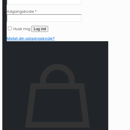
Adgangskode
*
Husk mig
Log ind
Mistet din adgangskode?