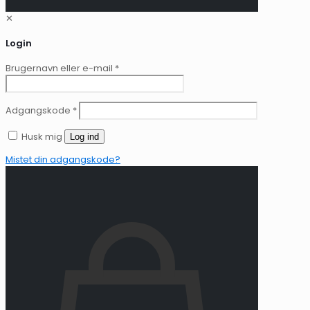
✕
Login
Brugernavn eller e-mail
*
Adgangskode
*
Husk mig
Log ind
Mistet din adgangskode?