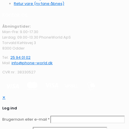
Retur vare (ny fane åbnes)
Kontak os
Åbningstider:
Man-Fre: 9.00-17.30
Lørdag: 09.00-13.30 PhoneWorld ApS
Torvald Køhlsvej 3
8300 Odder
Tel.:
25 94 01 02
Mail:
info@phone-world.dk
CVR nr.: 38330527
✕
Log ind
Brugernavn eller e-mail
*