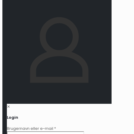
✕
Login
Brugernavn eller e-mail
*