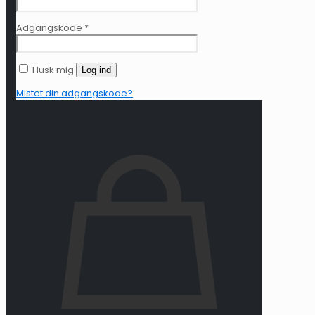
Adgangskode
*
Husk mig
Log ind
Mistet din adgangskode?