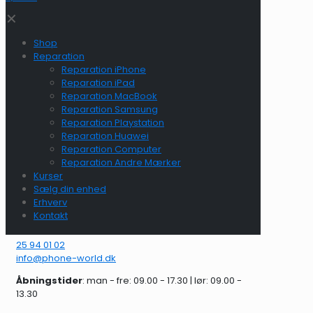
✕
Shop
Reparation
Reparation iPhone
Reparation iPad
Reparation MacBook
Reparation Samsung
Reparation Playstation
Reparation Huawei
Reparation Computer
Reparation Andre Mærker
Kurser
Sælg din enhed
Erhverv
Kontakt
25 94 01 02
info@phone-world.dk
Åbningstider
: man - fre: 09.00 - 17.30 | lør: 09.00 -
13.30