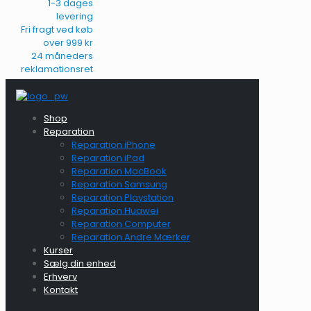
1-3 dages
levering
Fri fragt ved køb
over 999 kr
24 måneders
reklamationsret
Shop
Reparation
Reparation iPhone
Reparation iPad
Reparation MacBook
Reparation Samsung
Reparation Playstation
Reparation Huawei
Reparation Computer
Reparation Andre Mærker
Kurser
Sælg din enhed
Erhverv
Kontakt