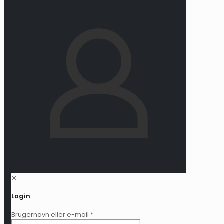
✕
Login
Brugernavn eller e-mail
*