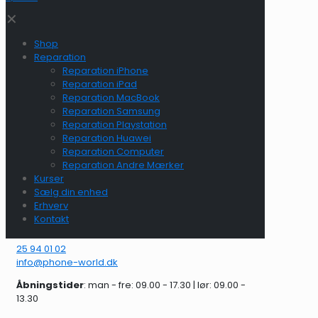
✕
Shop
Reparation
Reparation iPhone
Reparation iPad
Reparation MacBook
Reparation Samsung
Reparation Playstation
Reparation Huawei
Reparation Computer
Reparation Andre Mærker
Kurser
Sælg din enhed
Erhverv
Kontakt
25 94 01 02
info@phone-world.dk
Åbningstider
: man - fre: 09.00 - 17.30 | lør: 09.00 -
13.30