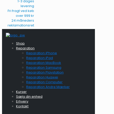
1-3 dages
levering
Fri fragt ved køb
over 999 kr
24 måneders
reklamationsret
Shop
Reparation
Reparation iPhone
Reparation iPad
Reparation MacBook
Reparation Samsung
Reparation Playstation
Reparation Huawei
Reparation Computer
Reparation Andre Mærker
Kurser
Sælg din enhed
Erhverv
Kontakt