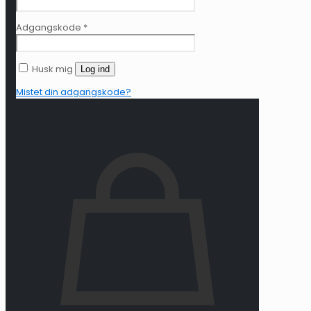
Adgangskode
*
Husk mig
Log ind
Mistet din adgangskode?