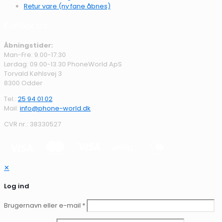
Retur vare (ny fane åbnes)
Kontak os
Åbningstider:
Man-Fre: 9.00-17.30
Lørdag: 09.00-13.30 PhoneWorld ApS
Torvald Køhlsvej 3
8300 Odder
Tel.:
25 94 01 02
Mail:
info@phone-world.dk
CVR nr.: 38330527
✕
Log ind
Brugernavn eller e-mail
*