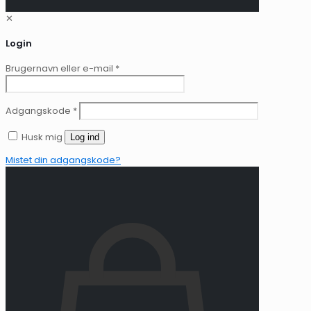
✕
Login
Brugernavn eller e-mail
*
Adgangskode
*
Husk mig
Log ind
Mistet din adgangskode?