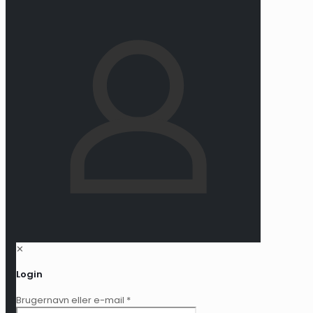
✕
Login
Brugernavn eller e-mail
*