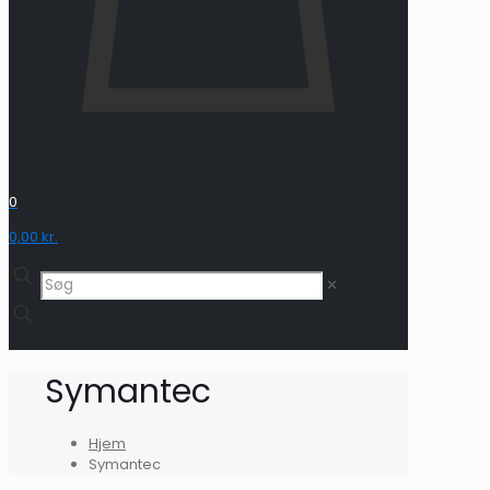
0
0,00 kr.
✕
Symantec
Hjem
Symantec