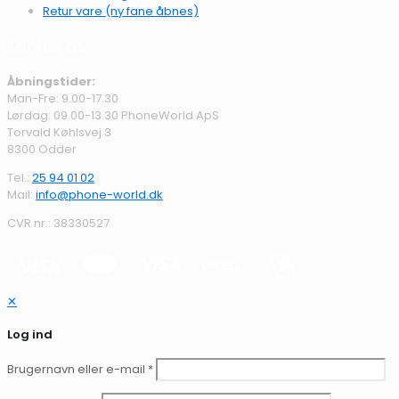
Retur vare (ny fane åbnes)
Kontak os
Åbningstider:
Man-Fre: 9.00-17.30
Lørdag: 09.00-13.30 PhoneWorld ApS
Torvald Køhlsvej 3
8300 Odder
Tel.:
25 94 01 02
Mail:
info@phone-world.dk
CVR nr.: 38330527
✕
Log ind
Brugernavn eller e-mail
*