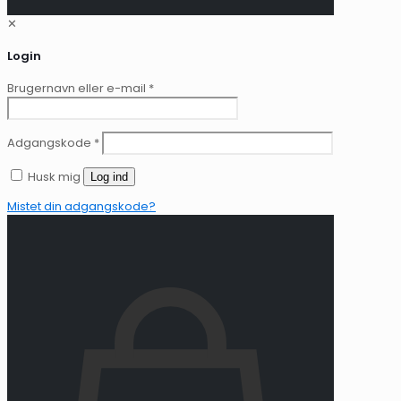
✕
Login
Brugernavn eller e-mail
*
Adgangskode
*
Husk mig
Log ind
Mistet din adgangskode?