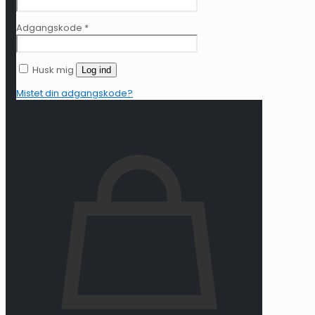
Adgangskode
*
Husk mig
Log ind
Mistet din adgangskode?