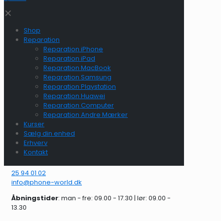
✕
Shop
Reparation
Reparation iPhone
Reparation iPad
Reparation MacBook
Reparation Samsung
Reparation Playstation
Reparation Huawei
Reparation Computer
Reparation Andre Mærker
Kurser
Sælg din enhed
Erhverv
Kontakt
25 94 01 02
info@phone-world.dk
Åbningstider
: man - fre: 09.00 - 17.30 | lør: 09.00 -
13.30