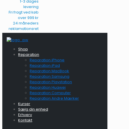
1-3 dages
levering
Fri fragt ved køb
over 999 kr
24 måneders
reklamationsret
Shop
Reparation
Reparation iPhone
Reparation iPad
Reparation MacBook
Reparation Samsung
Reparation Playstation
Reparation Huawei
Reparation Computer
Reparation Andre Mærker
Kurser
Sælg din enhed
Erhverv
Kontakt