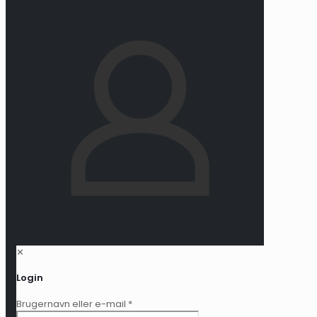
✕
Login
Brugernavn eller e-mail
*