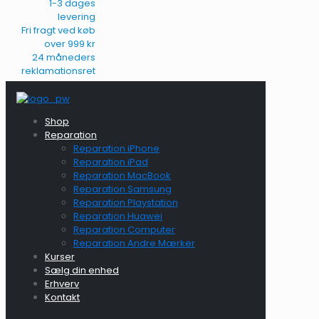
1-3 dages
levering
Fri fragt ved køb
over 999 kr
24 måneders
reklamationsret
Shop
Reparation
Reparation iPhone
Reparation iPad
Reparation MacBook
Reparation Samsung
Reparation Playstation
Reparation Huawei
Reparation Computer
Reparation Andre Mærker
Kurser
Sælg din enhed
Erhverv
Kontakt