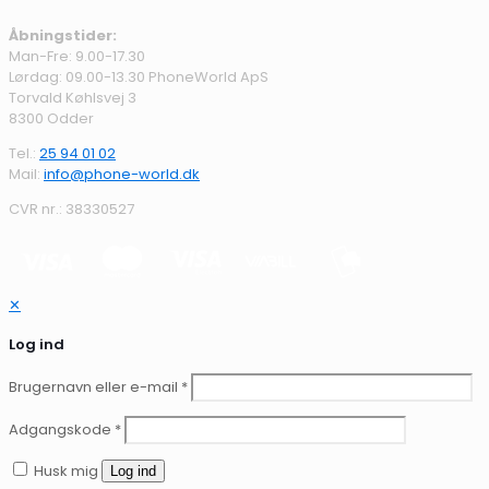
Åbningstider:
Man-Fre: 9.00-17.30
Lørdag: 09.00-13.30 PhoneWorld ApS
Torvald Køhlsvej 3
8300 Odder
Tel.:
25 94 01 02
Mail:
info@phone-world.dk
CVR nr.: 38330527
✕
Log ind
Brugernavn eller e-mail
*
Adgangskode
*
Husk mig
Log ind