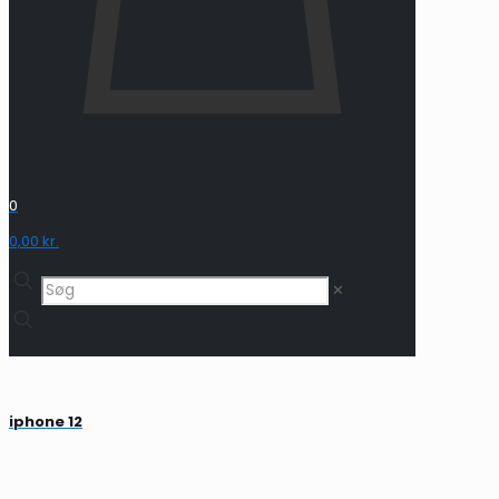
0
0,00 kr.
✕
iphone 12