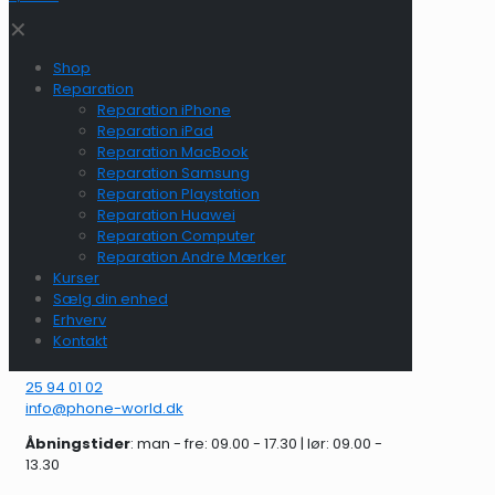
✕
Shop
Reparation
Reparation iPhone
Reparation iPad
Reparation MacBook
Reparation Samsung
Reparation Playstation
Reparation Huawei
Reparation Computer
Reparation Andre Mærker
Kurser
Sælg din enhed
Erhverv
Kontakt
25 94 01 02
info@phone-world.dk
Åbningstider
: man - fre: 09.00 - 17.30 | lør: 09.00 -
13.30