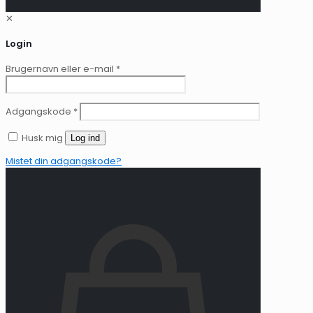
✕
Login
Brugernavn eller e-mail
*
Adgangskode
*
Husk mig
Log ind
Mistet din adgangskode?