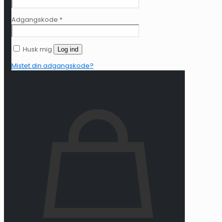
Adgangskode
*
Husk mig
Log ind
Mistet din adgangskode?