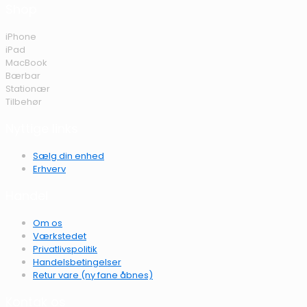
Shop
iPhone
iPad
MacBook
Bærbar
Stationær
Tilbehør
Nyttige links
Sælg din enhed
Erhverv
Handel
Om os
Værkstedet
Privatlivspolitik
Handelsbetingelser
Retur vare (ny fane åbnes)
Kontak os