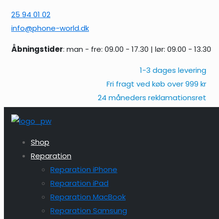
25 94 01 02
info@phone-world.dk
Åbningstider
: man - fre: 09.00 - 17.30 | lør: 09.00 - 13.30
1-3 dages levering
Fri fragt ved køb over 999 kr
24 måneders reklamationsret
Shop
Reparation
Reparation iPhone
Reparation iPad
Reparation MacBook
Reparation Samsung