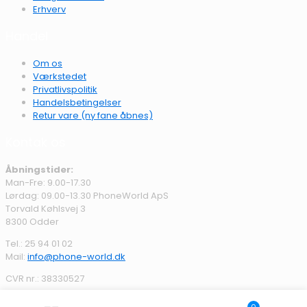
Erhverv
Handel
Om os
Værkstedet
Privatlivspolitik
Handelsbetingelser
Retur vare (ny fane åbnes)
Kontak os
Åbningstider:
Man-Fre: 9.00-17.30
Lørdag: 09.00-13.30 PhoneWorld ApS
Torvald Køhlsvej 3
8300 Odder
Tel.:
25 94 01 02
Mail:
info@phone-world.dk
CVR nr.: 38330527