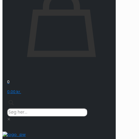
0
0,00 kr.
✕