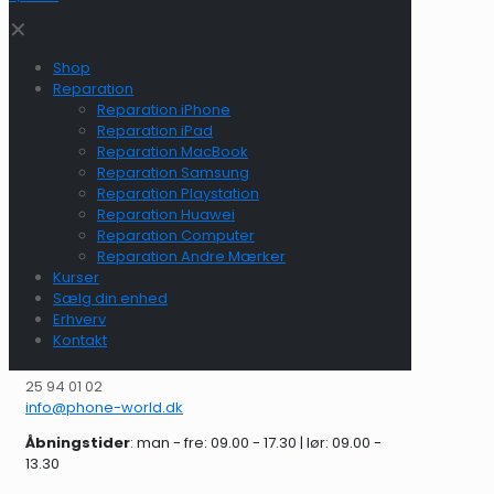
✕
Shop
Reparation
Reparation iPhone
Reparation iPad
Reparation MacBook
Reparation Samsung
Reparation Playstation
Reparation Huawei
Reparation Computer
Reparation Andre Mærker
Kurser
Sælg din enhed
Erhverv
Kontakt
25 94 01 02
info@phone-world.dk
Åbningstider
: man - fre: 09.00 - 17.30 | lør: 09.00 -
13.30