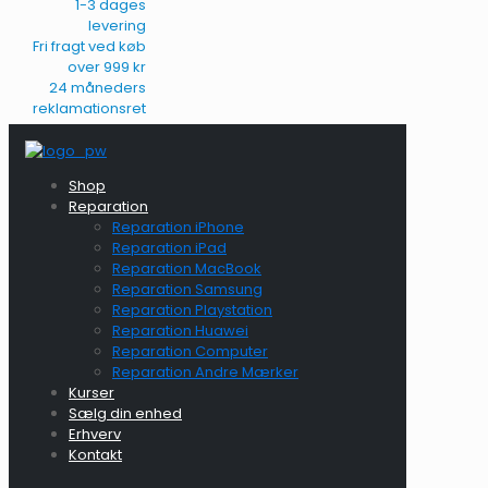
1-3 dages
levering
Fri fragt ved køb
over 999 kr
24 måneders
reklamationsret
Shop
Reparation
Reparation iPhone
Reparation iPad
Reparation MacBook
Reparation Samsung
Reparation Playstation
Reparation Huawei
Reparation Computer
Reparation Andre Mærker
Kurser
Sælg din enhed
Erhverv
Kontakt