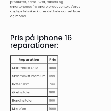
produkter, samt PC’er, tablets og
smartphones fra andre producenter. Vores
dygtige tekniker klarer det hele uanset type
og model.
Pris på iphone 16
reparationer:
Reparation
Pris
Skærmskift OEM
1899
Skærmskift Premium
1199
Batteriskift
799
Ørehøjtaler
900
Bundhøjtaler
800
Mikrofon
1000