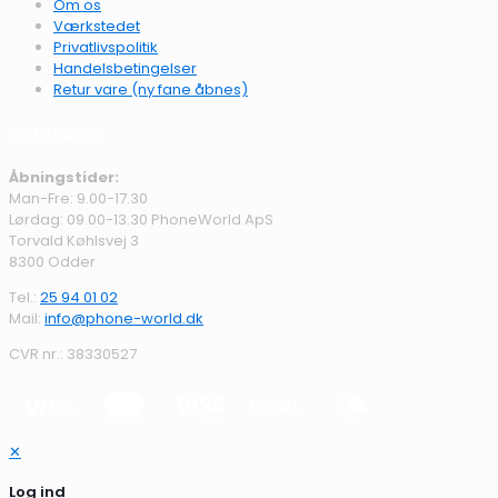
Om os
Værkstedet
Privatlivspolitik
Handelsbetingelser
Retur vare (ny fane åbnes)
Kontak os
Åbningstider:
Man-Fre: 9.00-17.30
Lørdag: 09.00-13.30 PhoneWorld ApS
Torvald Køhlsvej 3
8300 Odder
Tel.:
25 94 01 02
Mail:
info@phone-world.dk
CVR nr.: 38330527
✕
Log ind