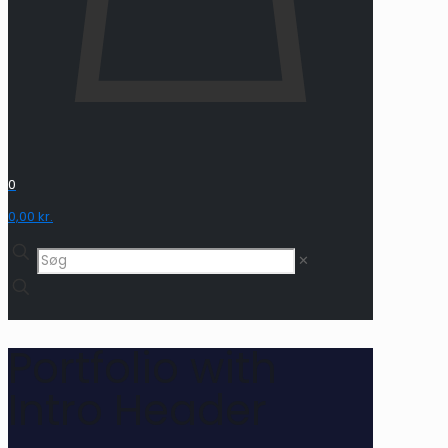
0
0,00 kr.
✕
Portfolio with
Intro Header