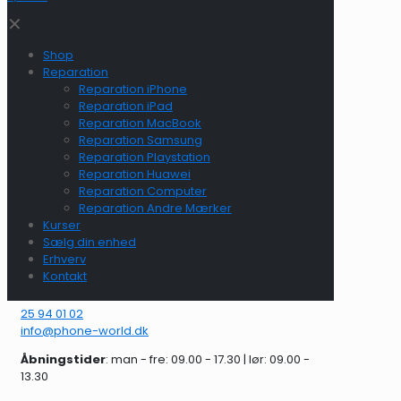
✕
Shop
Reparation
Reparation iPhone
Reparation iPad
Reparation MacBook
Reparation Samsung
Reparation Playstation
Reparation Huawei
Reparation Computer
Reparation Andre Mærker
Kurser
Sælg din enhed
Erhverv
Kontakt
25 94 01 02
info@phone-world.dk
Åbningstider
: man - fre: 09.00 - 17.30 | lør: 09.00 -
13.30