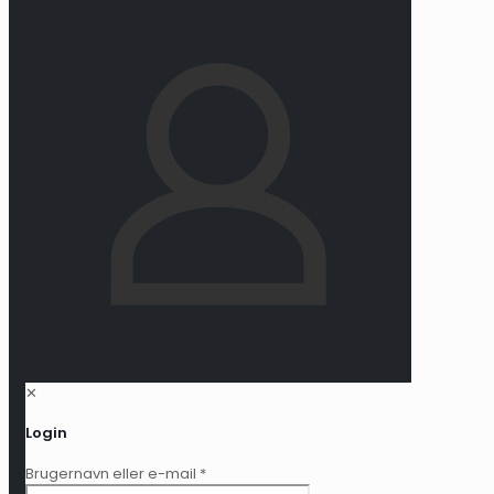
✕
Login
Brugernavn eller e-mail
*