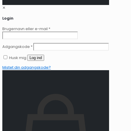
✕
Login
Brugernavn eller e-mail
*
Adgangskode
*
Husk mig
Log ind
Mistet din adgangskode?