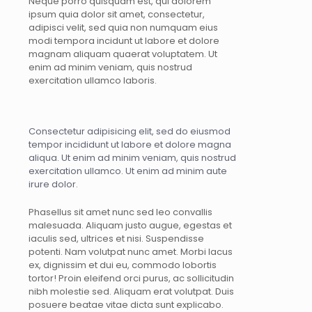
Neque porro quisquam est, qui dolorem
ipsum quia dolor sit amet, consectetur,
adipisci velit, sed quia non numquam eius
modi tempora incidunt ut labore et dolore
magnam aliquam quaerat voluptatem. Ut
enim ad minim veniam, quis nostrud
exercitation ullamco laboris.
Consectetur adipisicing elit, sed do eiusmod
tempor incididunt ut labore et dolore magna
aliqua. Ut enim ad minim veniam, quis nostrud
exercitation ullamco. Ut enim ad minim aute
irure dolor.
Phasellus sit amet nunc sed leo convallis
malesuada. Aliquam justo augue, egestas et
iaculis sed, ultrices et nisi. Suspendisse
potenti. Nam volutpat nunc amet. Morbi lacus
ex, dignissim et dui eu, commodo lobortis
tortor! Proin eleifend orci purus, ac sollicitudin
nibh molestie sed. Aliquam erat volutpat. Duis
posuere beatae vitae dicta sunt explicabo.