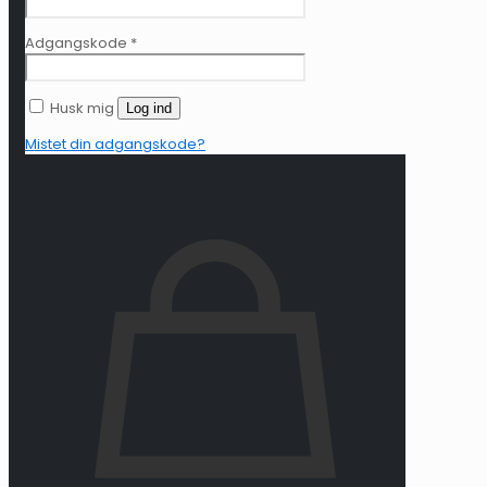
Adgangskode
*
Husk mig
Log ind
Mistet din adgangskode?