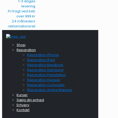
1-3 dages
levering
Fri fragt ved køb
over 999 kr
24 måneders
reklamationsret
Shop
Reparation
Reparation iPhone
Reparation iPad
Reparation MacBook
Reparation Samsung
Reparation Playstation
Reparation Huawei
Reparation Computer
Reparation Andre Mærker
Kurser
Sælg din enhed
Erhverv
Kontakt