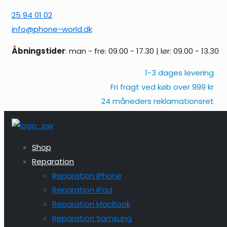
25 94 01 02
info@phone-world.dk
Åbningstider
: man - fre: 09.00 - 17.30 | lør: 09.00 - 13.30
1-3 dages levering
Fri fragt ved køb over 999 kr
24 måneders reklamationsret
Shop
Reparation
Reparation iPhone
Reparation iPad
Reparation MacBook
Reparation Samsung