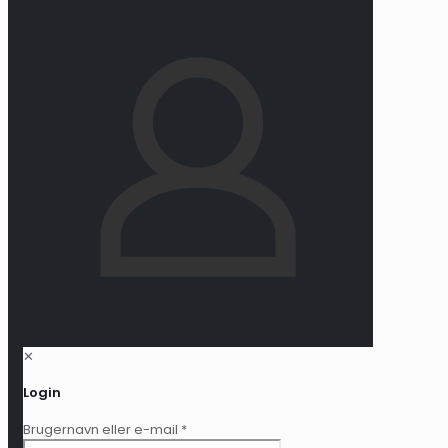
✕
Login
Brugernavn eller e-mail
*