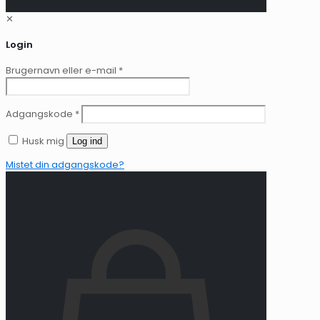
✕
Login
Brugernavn eller e-mail
*
Adgangskode
*
Husk mig
Log ind
Mistet din adgangskode?