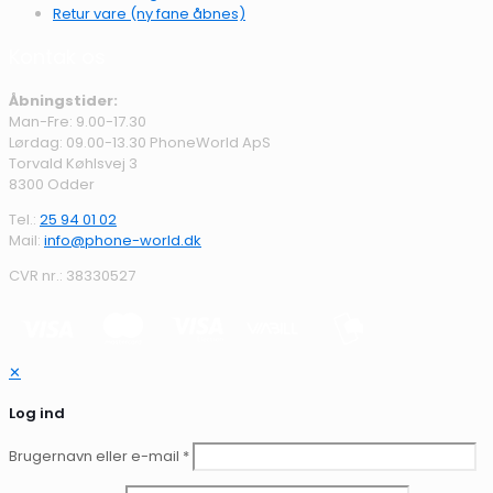
Retur vare (ny fane åbnes)
Kontak os
Åbningstider:
Man-Fre: 9.00-17.30
Lørdag: 09.00-13.30 PhoneWorld ApS
Torvald Køhlsvej 3
8300 Odder
Tel.:
25 94 01 02
Mail:
info@phone-world.dk
CVR nr.: 38330527
✕
Log ind
Brugernavn eller e-mail
*