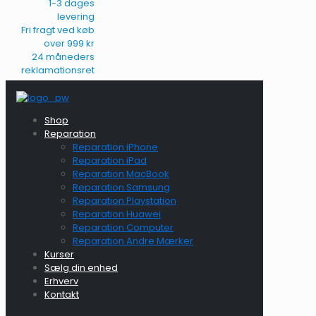
1-3 dages
levering
Fri fragt ved køb
over 999 kr
24 måneders
reklamationsret
Shop
Reparation
Reparation iPhone
Reparation iPad
Reparation MacBook
Reparation Samsung
Reparation Playstation
Reparation Huawei
Reparation Computer
Reparation Andre Mærker
Kurser
Sælg din enhed
Erhverv
Kontakt