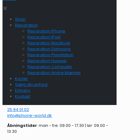
✕
Shop
Reparation
Reparation iPhone
Reparation iPad
Reparation MacBook
Reparation Samsung
Reparation Playstation
Reparation Huawei
Reparation Computer
Reparation Andre Mærker
Kurser
Sælg din enhed
Erhverv
Kontakt
25 94 01 02
info@phone-world.dk
Åbningstider
: man - fre: 09.00 - 17.30 | lør: 09.00 -
13.30