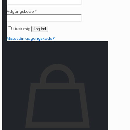
Adgangskode
*
Husk mig
Log ind
Mistet din adgangskode?