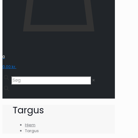
0
0,00 kr.
✕
Targus
Hjem
Targus